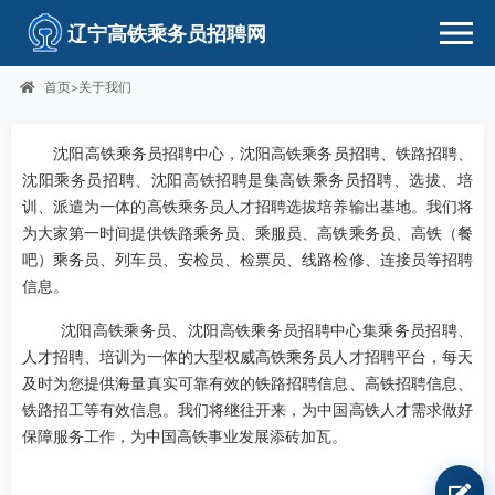
辽宁高铁乘务员招聘网
首页
关于我们
>
沈阳高铁乘务员招聘中心，
沈阳
高铁乘务员招聘、铁路招聘、
沈阳
乘务员招聘、
沈阳
高铁招聘是集高铁乘务员招聘、选拔、培
训、派遣为一体的高铁乘务员人才招聘选拔培养输出基地。我们将
为大家第一时间提供铁路乘务员、乘服员、高铁乘务员、高铁（餐
吧）乘务员、列车员、安检员、检票员、线路检修、连接员等招聘
信息。
沈阳
高铁乘务员、
沈阳
高铁乘务员招聘中心集乘务员招聘、
人才招聘、培训为一体的大型权威高铁乘务员人才招聘平台，每天
及时为您提供海量真实可靠有效的铁路招聘信息、高铁招聘信息、
铁路招工等有效信息。我们将继往开来，为中国高铁人才需求做好
保障服务工作，为中国高铁事业发展添砖加瓦。