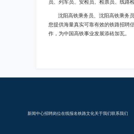
员、列车员、安检员、检票员、线路
沈阳
高铁乘务员、
沈阳
高铁乘务
您提供海量真实可靠有效的铁路招聘
作，为中国高铁事业发展添砖加瓦。
新闻中心
招聘岗位
在线报名
铁路文化
关于我们
联系我们