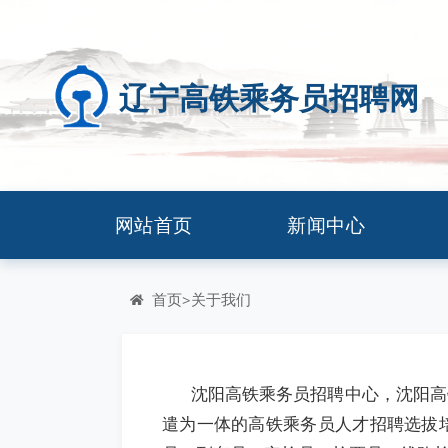
辽宁高铁乘务员招聘网
网站首页
新闻中心
首页
关于我们
>
沈阳高铁乘务员招聘中心，
沈阳
高
遣为一体的高铁乘务员人才招聘选拔