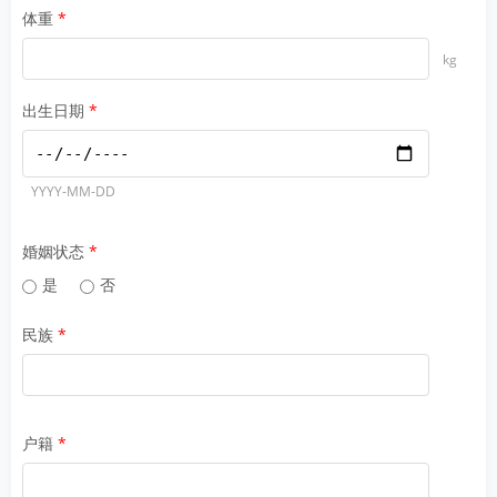
体重
kg
出生日期
YYYY-MM-DD
婚姻状态
是
否
民族
户籍