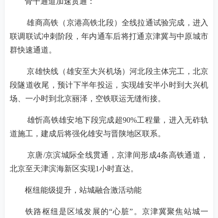
骨干通道加速贯通：
雄商高铁（京港高铁北段）全线拉通试验完成，进入
联调联试冲刺阶段，年内通车后将打通京津冀与中原城市
群快速通道。
京雄快线（雄安至大兴机场）河北段主体完工，北京
段隧道收尾，预计下半年投运，实现雄安半小时到大兴机
场、一小时到北京丽泽，空铁联运无缝衔接。
雄忻高铁雄安地下段完成超90%工程量，进入无砟轨
道施工，建成后将强化雄安与晋陕地区联系。
京唐/京滨城际全线贯通，京津间形成4条高铁通道，
北京至天津滨海新区实现1小时直达。
枢纽能级提升，站城融合激活动能
铁路枢纽是区域发展的“心脏”。京津冀聚焦站城一