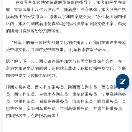
在汉景帝阳陵博物院讲解员陈蕾的指导下，旅客们围坐在桌
前，将宣纸覆上汉代云纹瓦当，随着墨汁浸润纸张，旅客张先生抚
摸着拓出的云纹惊叹：“原来汉字和图案这么美！”永生花团扇制作
区内，旅客们则试着用仿真绢花拼贴出汉景帝阳陵文物图案，精美
的团扇引得旅客纷纷拍照留念。
“列车上的每一位旅客都是文化的传播者，让我们在旅途中去感
受中华文化，共同讲好中国故事。”列车长李吉双子表示。
据了解，下一步，西安铁路局将加大与各类文博场馆的合作，在丰
富旅客旅途生活的同时，运用站车载体，积极传播中华文化，不断
增强中华文明传播力影响力。
我要报名
现西安乘务员、西安列车乘务员、陕西西安列车员、西安高铁乘务
员、西宁列车员、乌鲁木齐列车员、库尔勒乘务员、宁夏高铁乘务
员、银川列车员、咸阳高铁乘务员、渭南列车员、固原乘务员、吴
忠乘务员、庆阳列车乘务员、兰州高铁乘务员、甘肃兰州乘务员、
招聘报名中，点击报名面试！