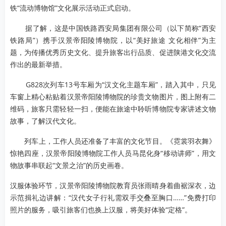
铁“流动博物馆”文化展示活动正式启动。
据了解，这是中国铁路西安局集团有限公司（以下简称“西安
铁路局”）携手汉景帝阳陵博物院，以“美好旅途 文化相伴”为主
题，为传播优秀历史文化、提升旅客出行品质、促进陕港文化交流
作出的最新举措。
G828次列车13号车厢为“汉文化主题车厢”，踏入其中，只见
车窗上精心粘贴着汉景帝阳陵博物院的珍贵文物图片，图上附有二
维码，旅客只需轻轻一扫，便能在旅途中聆听博物院专家讲述文物
故事，了解汉代文化。
列车上，工作人员还准备了丰富的文化节目。《霓裳羽衣舞》
惊艳四座，汉景帝阳陵博物院工作人员马昆化身“移动讲师”，用文
物故事串联起“文景之治”的历史画卷。
汉服体验环节，汉景帝阳陵博物院教育员张雨晴身着曲裾深衣，边
示范揖礼边讲解：“汉代女子行礼需双手交叠至胸口……”免费打印
照片的服务，吸引旅客们也换上汉服，将美好体验“定格”。